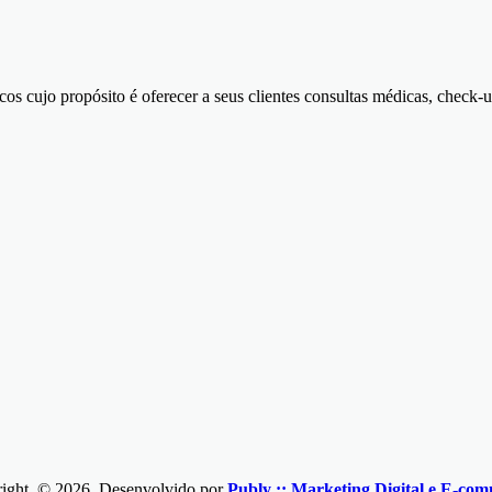
icos cujo propósito é oferecer a seus clientes consultas médicas, chec
right ©
2026, Desenvolvido por
Publy :: Marketing Digital e E-co